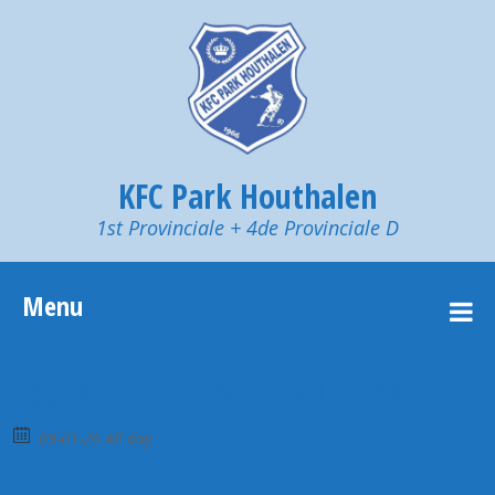
KFC Park Houthalen
1st Provinciale + 4de Provinciale D
Menu
Zaal bezet van 19 tot 21.30 uur
09-01-26 All day