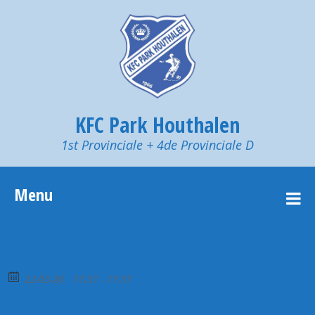
KFC Park Houthalen
1st Provinciale + 4de Provinciale D
Menu
Zaal bezet van 11 tot 14 uur
22-03-26
11:51 - 11:51