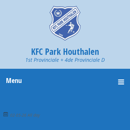
KFC Park Houthalen
1st Provinciale + 4de Provinciale D
Menu
Zaal bezet – optie
02-05-26 All day