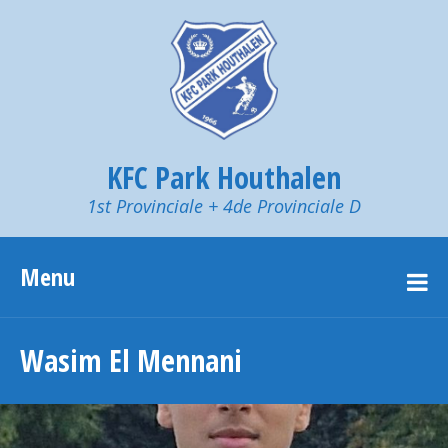
KFC Park Houthalen
1st Provinciale + 4de Provinciale D
Menu
Wasim El Mennani