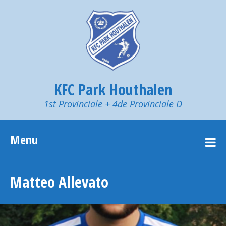
KFC Park Houthalen
1st Provinciale + 4de Provinciale D
Menu
Matteo Allevato